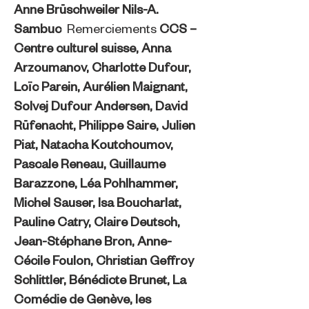
Anne Brüschweiler Nils-A.
Sambuc
Remerciements
CCS –
Centre culturel suisse,
Anna
Arzoumanov, Charlotte Dufour,
Loïc Parein, Aurélien Maignant,
Solvej Dufour Andersen, David
Rüfenacht, Philippe Saire, Julien
Piat, Natacha Koutchoumov,
Pascale Reneau, Guillaume
Barazzone, Léa Pohlhammer,
Michel Sauser, Isa Boucharlat,
Pauline Catry, Claire Deutsch,
Jean-Stéphane Bron, Anne-
Cécile Foulon, Christian Geffroy
Schlittler, Bénédicte Brunet, La
Comédie de Genève, les