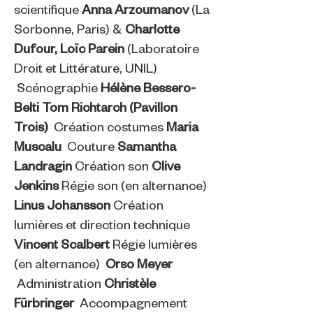
scientifique
Anna Arzoumanov
(La
Sorbonne, Paris) &
Charlotte
Dufour, Loïc Parein
(Laboratoire
Droit et Littérature, UNIL)
Scénographie
Hélène Bessero-
Belti Tom Richtarch (Pavillon
Trois)
Création costumes
Maria
Muscalu
Couture
Samantha
Landragin
Création son
Clive
Jenkins
Régie son (en alternance)
Linus Johansson
Création
lumières et direction technique
Vincent Scalbert
Régie lumières
(en alternance)
Orso Meyer
Administration
Christèle
Fürbringer
Accompagnement