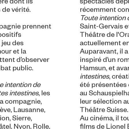
re dont ils
spectacles depui
de vérité.
récemment conç
Toute intention 
mpagnie prennent
Saint-Gervais e
ositifs
Théâtre de l'Or
 jeu des
actuellement e
our et la
Auparavant, il 
ttent d’observer
inspiré d’un ro
bat public.
Hamsun, et ava
intestines
, créa
e intention de
été présentées
es intestines
, les
au Schauspielha
 la compagnie,
leur sélection 
ève, Lausanne,
Théâtre Suisse.
ion, Sierre,
Au cinéma, il to
tel, Nyon, Rolle,
films de Lionel 