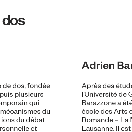
 dos
Adrien Ba
de dos, fondée
Après des étude
uis plusieurs
l’Université de
emporain qui
Barazzone a été
s mécanismes du
école des Arts 
ctions du débat
Romande – La M
ersonnelle et
Lausanne. Il es