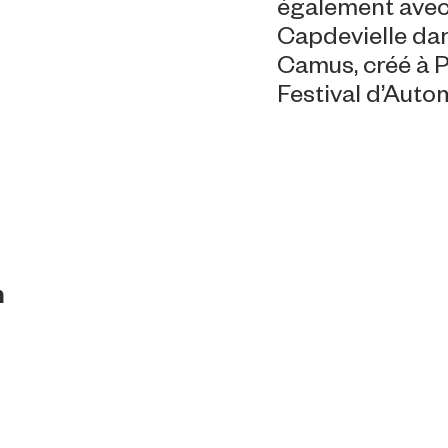
également ave
Capdevielle da
Camus, créé à P
Festival d’Automne
h