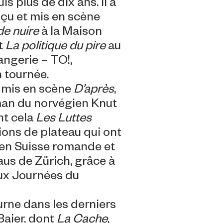
s plus de dix ans. Il a
u et mis en scène
de nuire
à la Maison
t
La politique du pire
au
angerie – TO!,
n tournée.
a mis en scène
D’après
,
man du norvégien Knut
nt cela
Les Luttes
tions de plateau qui ont
 en Suisse romande et
us de Zürich, grâce à
aux Journées du
urne dans les derniers
Baier, dont
La Cache
,