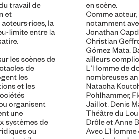
du travail de
en scène.
n et
Comme acteur, i
acteurs·rices, la
notamment avec
u-limite entre la
Jonathan Capdev
satire.
Christian Geffro
Gómez Mata, Bar
sur les scènes de
ailleurs complic
ctacles de
L'Homme de do
gent les
nombreuses ann
ions et les
Natacha Koutc
sociétés
Pohlhammer, Fl
 ou organisent
Jaillot, Denis Ma
dent une
Théâtre du Loup
aux systèmes de
Drôle et Anne B
ridiques ou
Avec L’Homme de