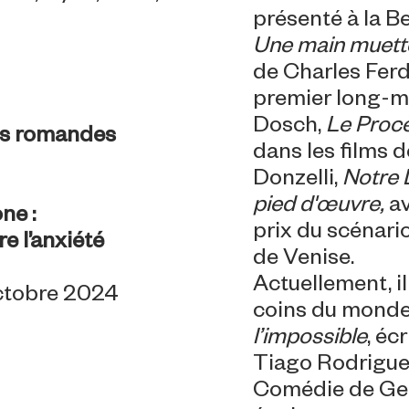
présenté à la Be
Une main muett
de Charles Fer
premier long-m
Dosch,
Le Proc
es romandes
dans les films d
Donzelli,
Notre
pied d'œuvre,
av
ne :
prix du scénari
e l’anxiété
de Venise.
Actuellement, i
octobre 2024
coins du mond
l’impossible
, éc
Tiago Rodrigues
Comédie de Gen