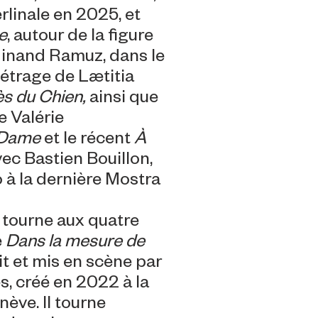
rlinale en 2025, et
e
, autour de la figure
dinand Ramuz, dans le
étrage de Lætitia
ès du Chien,
ainsi que
e Valérie
 Dame
et
le récent
À
ec Bastien Bouillon,
o à la dernière Mostra
l tourne aux quatre
e
Dans la mesure de
rit et mis en scène par
, créé en 2022 à la
ève. Il tourne