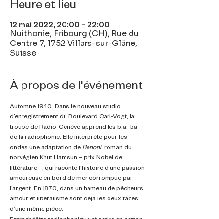
Heure et lieu
12 mai 2022, 20:00 – 22:00
Nuithonie, Fribourg (CH), Rue du
Centre 7, 1752 Villars-sur-Glâne,
Suisse
À propos de l'événement
Automne 1940. Dans le nouveau studio 
d’enregistrement du Boulevard Carl-Vogt, la 
troupe de Radio-Genève apprend les b.a.-ba 
de la radiophonie. Elle interprète pour les 
ondes une adaptation de 
Benoni
, roman du 
norvégien Knut Hamsun – prix Nobel de 
littérature –, qui raconte l’histoire d’une passion 
amoureuse en bord de mer corrompue par 
l’argent. En 1870, dans un hameau de pêcheurs, 
amour et libéralisme sont déjà les deux faces 
d’une même pièce.
Entre théâtre radiophonique et satire en carton-