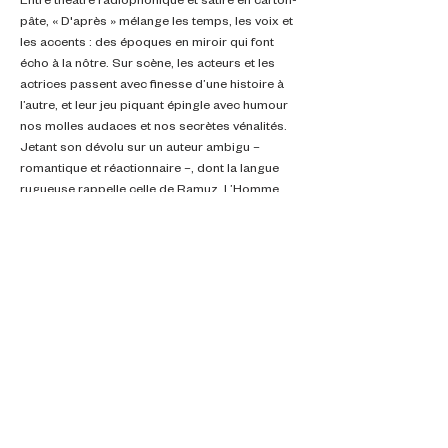
pâte, « D'après » mélange les temps, les voix et 
les accents : des époques en miroir qui font 
écho à la nôtre. Sur scène, les acteurs et les 
actrices passent avec finesse d’une histoire à 
l’autre, et leur jeu piquant épingle avec humour 
nos molles audaces et nos secrètes vénalités.
Jetant son dévolu sur un auteur ambigu – 
romantique et réactionnaire –, dont la langue 
rugueuse rappelle celle de Ramuz, L’Homme 
de…
En lire +
Partager cet événement