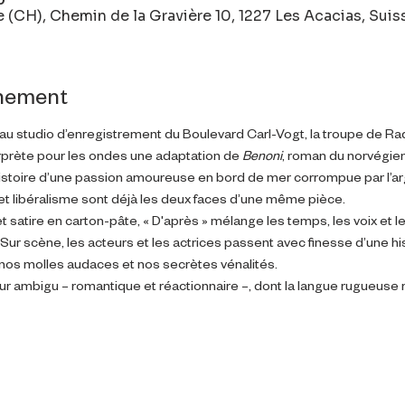
 (CH), Chemin de la Gravière 10, 1227 Les Acacias, Suis
énement
u studio d’enregistrement du Boulevard Carl-Vogt, la troupe de Ra
erprète pour les ondes une adaptation de 
Benoni
, roman du norvégie
l’histoire d’une passion amoureuse en bord de mer corrompue par l’ar
 libéralisme sont déjà les deux faces d’une même pièce.
t satire en carton-pâte, « D'après » mélange les temps, les voix et 
 Sur scène, les acteurs et les actrices passent avec finesse d’une histo
nos molles audaces et nos secrètes vénalités.
ur ambigu – romantique et réactionnaire –, dont la langue rugueuse 