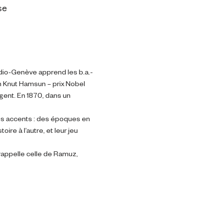
se
dio-Genève apprend les b.a.-
n Knut Hamsun – prix Nobel 
gent. En 1870, dans un 
les accents : des époques en 
ire à l’autre, et leur jeu 
rappelle celle de Ramuz, 