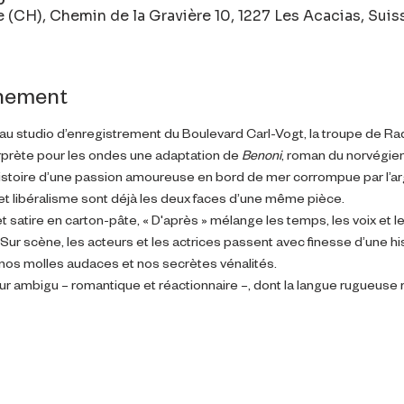
 (CH), Chemin de la Gravière 10, 1227 Les Acacias, Suis
énement
u studio d’enregistrement du Boulevard Carl-Vogt, la troupe de Ra
erprète pour les ondes une adaptation de 
Benoni
, roman du norvégie
l’histoire d’une passion amoureuse en bord de mer corrompue par l’ar
 libéralisme sont déjà les deux faces d’une même pièce.
t satire en carton-pâte, « D'après » mélange les temps, les voix et 
 Sur scène, les acteurs et les actrices passent avec finesse d’une histo
nos molles audaces et nos secrètes vénalités.
ur ambigu – romantique et réactionnaire –, dont la langue rugueuse 