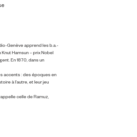
se
dio-Genève apprend les b.a.-
n Knut Hamsun – prix Nobel 
gent. En 1870, dans un 
les accents : des époques en 
ire à l’autre, et leur jeu 
rappelle celle de Ramuz, 