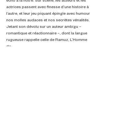
écho à la nôtre. Sur scène, les acteurs et les 
actrices passent avec finesse d’une histoire à 
l’autre, et leur jeu piquant épingle avec humour 
nos molles audaces et nos secrètes vénalités.
Jetant son dévolu sur un auteur ambigu – 
romantique et réactionnaire –, dont la langue 
rugueuse rappelle celle de Ramuz, L’Homme 
de…
En lire +
Partager cet événement