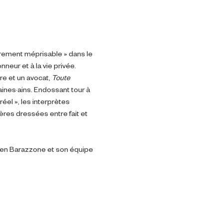
rement méprisable » dans le 
nneur et à la vie privée.
re et un avocat, 
Toute 
aines·ains. Endossant tour à 
éel », les interprètes 
ères dressées entre fait et 
drien Barazzone et son équipe 