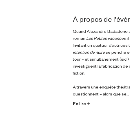
À propos de l'év
Quand Alexandre Badadone a cr
roman 
Les Petites vacances
, 
Invitant un quatuor d’actrices·
intention de nuire 
se penche sur
tour – et simultanément (sic!)
investiguent la fabrication de
fiction.
À travers une enquête théâtrale
questionnent – alors que se…
En lire +