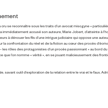
énement
u se reconnaître sous les traits d’un avocat misogyne « particuliè
il a immédiatement accusé son auteure, Marie Jobert, d’atteinte à l’ho
teurs à dénouer les fils d’une intrigue judiciaire qui oppose une auteu
 la confrontation du réel et de la fiction au cœur des procès d’écriv
 – les rôles des protagonistes d’un procès passionnant « au bord du r
 ce que l’on nomme « vérité », en se jouant malicieusement des fronti
, savant outil d’exploration de la relation entre le vrai et le faux, A