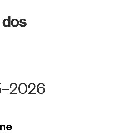
 dos
5–2026
ène