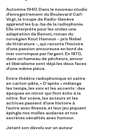
Automne 1940. Dans le nouveau studio
d’enregistrement du Boulevard Carl-
Vogt, la troupe de Radio-Genève
apprend les b.a.-ba de la radiophonie.
Elle interprète pour les ondes une
adaptation de Benoni, roman du
norvégien Knut Hamsun – prix Nobel
de littérature –, qui raconte l’histoire
d’une passion amoureuse en bord de
mer corrompue par l’argent. En 1870,
dans un hameau de pêcheurs, amour
et libéralisme sont déjà les deux faces
d’une même pièce.
Entre théâtre radiophonique et satire
en carton-pâte, « D'après » mélange
les temps, les voix et les accents : des
époques en miroir qui font écho à la
nôtre. Sur scène, les acteurs et les
actrices passent d’une histoire à
l’autre avec finesse, et leur jeu piquant
épingle nos molles audaces et nos
secrètes vénalités avec humour.
Jetant son dévolu sur un auteur