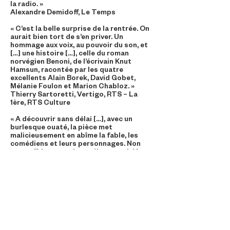
la radio. »
Alexandre Demidoff, Le Temps
« C’est la belle surprise de la rentrée. On
aurait bien tort de s’en priver. Un
hommage aux voix, au pouvoir du son, et
[…] une histoire […], celle du roman
norvégien Benoni, de l’écrivain Knut
Hamsun, racontée par les quatre
excellents Alain Borek, David Gobet,
Mélanie Foulon et Marion Chabloz. »
Thierry Sartoretti, Vertigo, RTS – La
1ère, RTS Culture
« A découvrir sans délai […], avec un
burlesque ouaté, la pièce met
malicieusement en abîme la fable, les
comédiens et leurs personnages. Non
sans offrir un pertinent éloge au théâtre
radiophonique. »
Bertrand Tappolet, Le Courrier
Tribune de Genève